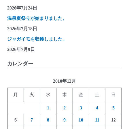
(共
2026年7月24日
同
温泉夏祭りが始まりました。
募
金
2026年7月18日
箱
ジャガイモを収穫しました。
が、
2026年7月9日
貯
金
カレンダー
箱
に
変
2010年12月
身)
月
火
水
木
金
土
日
1
2
3
4
5
6
7
8
9
10
11
12