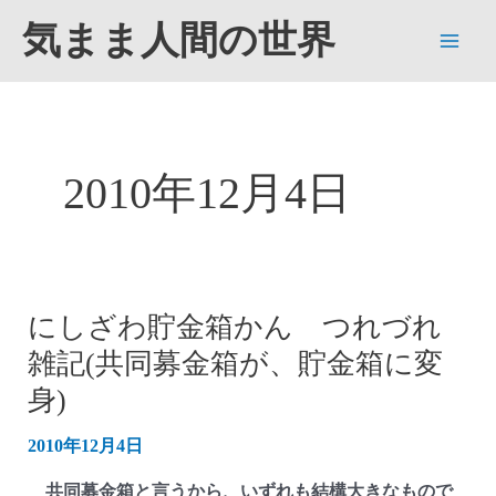
内
気まま人間の世界
容
Main
を
ス
Men
キ
ッ
2010年12月4日
プ
にしざわ貯金箱かん つれづれ
雑記(共同募金箱が、貯金箱に変
身)
2010年12月4日
共同募金箱と言うから、いずれも結構大きなもので