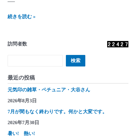
—–
に
続きを読む »
し
ざ
わ
訪問者数
貯
金
検索
検索
箱
か
最近の投稿
ん
元気印の雑草・ペチュニア・大谷さん
つ
れ
2026年8月3日
づ
7月が間もなく終わりです。何かと大変です。
れ
2026年7月30日
雑
記
暑い! 熱い!