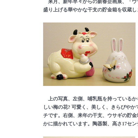
来月、新年早々からの新春企画展、「ウ
盛り上げる華やかな干支の貯金箱を収蔵し
上の写真、左側、哺乳瓶を持っているか
しい梅の花? 可愛く、美しく、きらびやかで
チです。右側、来年の干支、ウサギの貯金
かに描かれています。陶器製、高さ17セ