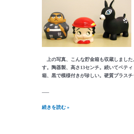
上の写真、こんな貯金箱も収蔵しました
す。陶器製、高さ13センチ。続いてベティ
箱、黒で模様付きが珍しい。硬質プラスチ
—–
に
続きを読む »
し
ざ
わ