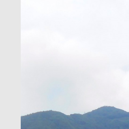
内
容
を
ス
キ
ッ
プ