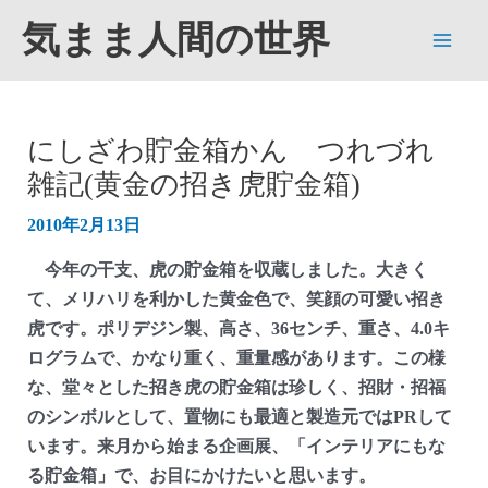
内
気まま人間の世界
容
Main
を
ス
Men
キ
にしざわ貯金箱かん つれづれ
ッ
雑記(黄金の招き虎貯金箱)
プ
2010年2月13日
今年の干支、虎の貯金箱を収蔵しました。大きく
て、メリハリを利かした黄金色で、笑顔の可愛い招き
虎です。ポリデジン製、高さ、36センチ、重さ、4.0キ
ログラムで、かなり重く、重量感があります。この様
な、堂々とした招き虎の貯金箱は珍しく、招財・招福
のシンボルとして、置物にも最適と製造元ではPRして
います。来月から始まる企画展、「インテリアにもな
る貯金箱」で、お目にかけたいと思います。