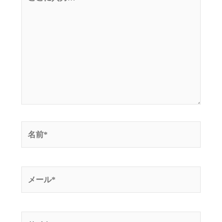
こ
に
入
力…
名
前
*
メ
ー
ル
*
サ