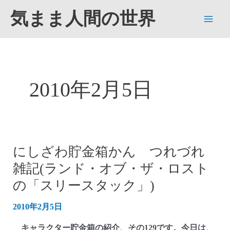
内
気まま人間の世界
容
Main
を
ス
Men
キ
ッ
2010年2月5日
プ
にしざわ貯金箱かん つれづれ
雑記(ランド・オブ・ザ・ロスト
の「スリースタック」)
2010年2月5日
キャラクター貯金箱の紹介、その129です。今日は、