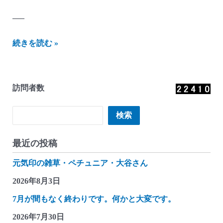
—–
に
続きを読む »
し
ざ
わ
訪問者数
貯
金
検索
検索
箱
か
最近の投稿
ん
元気印の雑草・ペチュニア・大谷さん
つ
れ
2026年8月3日
づ
7月が間もなく終わりです。何かと大変です。
れ
2026年7月30日
雑