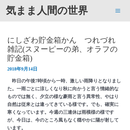
内
気まま人間の世界
容
Main
を
ス
Men
キ
にしざわ貯金箱かん つれづれ
ッ
雑記(スヌーピーの弟、オラフの
プ
貯金箱)
2018年9月14日
昨日の午後7時頃から一時、激しい雨降りとなりまし
た。一雨ごとに涼しくなり秋に向かうと言う情緒的な
ものでは無く、夕立の様な豪雨と言う異常性、やはり
自然は従来とは違ってきている様です。でも、確実に
寒くなっています。今週の三連休は雨模様の様です
が、今日は、今のところ風もなく穏やかに陽が射して
います。