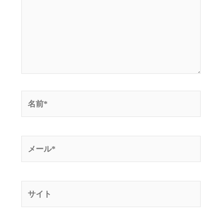
入
力…
名
前
*
メ
ー
ル
*
サ
イ
ト