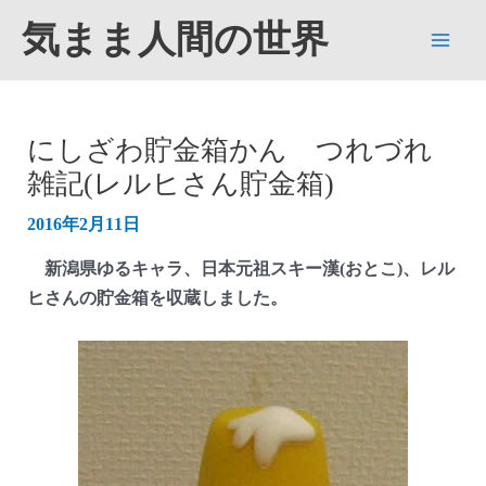
内
気まま人間の世界
容
Main
を
ス
Men
キ
にしざわ貯金箱かん つれづれ
ッ
雑記(レルヒさん貯金箱)
プ
2016年2月11日
新潟県ゆるキャラ、日本元祖スキー漢(おとこ)、レル
ヒさんの貯金箱を収蔵しました。