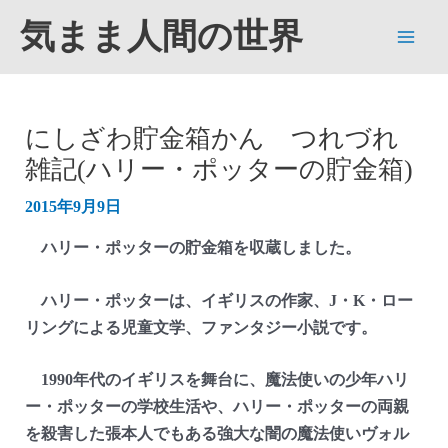
内
気まま人間の世界
容
Main
を
ス
Men
キ
にしざわ貯金箱かん つれづれ
ッ
雑記(ハリー・ポッターの貯金箱)
プ
2015年9月9日
ハリー・ポッターの貯金箱を収蔵しました。
ハリー・ポッターは、イギリスの作家、J・K・ロー
リングによる児童文学、ファンタジー小説です。
1990年代のイギリスを舞台に、魔法使いの少年ハリ
ー・ポッターの学校生活や、ハリー・ポッターの両親
を殺害した張本人でもある強大な闇の魔法使いヴォル