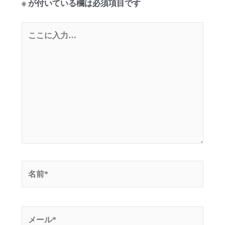
※
が付いている欄は必須項目です
こ
こ
に
入
力…
名
前
*
メ