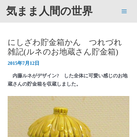
内
気まま人間の世界
容
Main
を
ス
Men
キ
にしざわ貯金箱かん つれづれ
ッ
雑記(ルネのお地蔵さん貯金箱)
プ
2015年7月12日
内藤ルネがデザイン? した全体に可愛い感じのお地
蔵さんの貯金箱を収蔵しました。