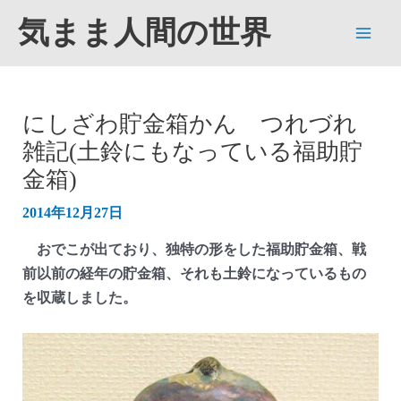
内
気まま人間の世界
容
Main
を
ス
Men
キ
にしざわ貯金箱かん つれづれ
ッ
雑記(土鈴にもなっている福助貯
プ
金箱)
2014年12月27日
おでこが出ており、独特の形をした福助貯金箱、戦
前以前の経年の貯金箱、それも土鈴になっているもの
を収蔵しました。