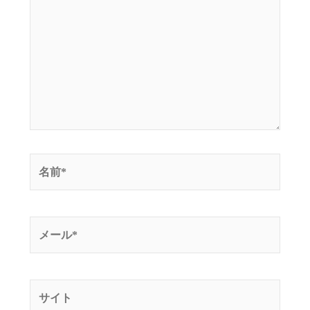
に
入
力…
名
前
*
メ
ー
ル
*
サ
イ