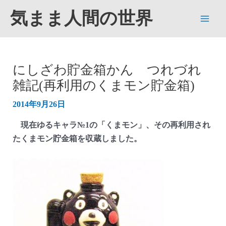
内
気まま人間の世界
容
Main
を
ス
Men
キ
にしざわ貯金箱かん つれづれ
ッ
雑記(再利用のくまモン貯金箱)
プ
2014年9月26日
現在ゆるキャラ№1の「くまモン」、その再利用され
たくまモン貯金箱を収蔵しました。