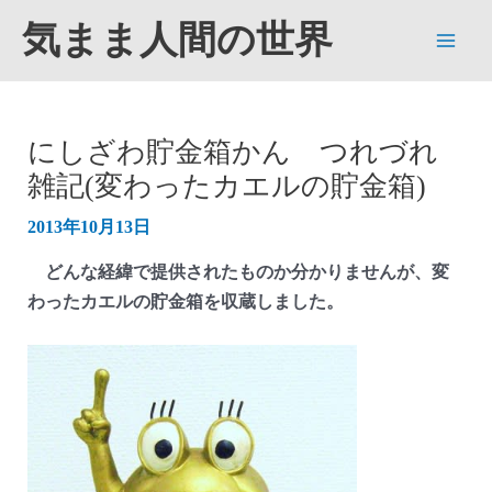
内
気まま人間の世界
容
Main
を
ス
Men
キ
にしざわ貯金箱かん つれづれ
ッ
雑記(変わったカエルの貯金箱)
プ
2013年10月13日
どんな経緯で提供されたものか分かりませんが、変
わったカエルの貯金箱を収蔵しました。