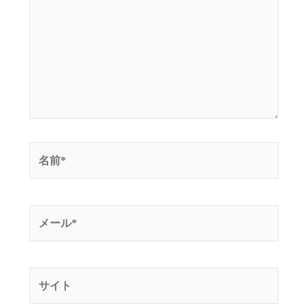
入
力…
名
前
*
メ
ー
ル
*
サ
イ