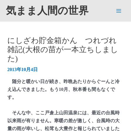
内
気まま人間の世界
容
Main
を
ス
Men
キ
にしざわ貯金箱かん つれづれ
ッ
雑記(大根の苗が一本立ちしまし
プ
た)
2013年10月4日
随分と暖かい日が続き、昨晩あたりからぐーんと冷
え込んできました。もう10月、秋本番も間もなくで
す。
そんな中、ここ戸倉上山田温泉には、最近の台風時
以来雨が有りません。寒暖の差が激しく、台風時の大
量の雨が幸いし、松茸も大豊作と報じられていました