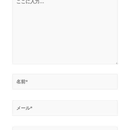
こ
に
入
力…
名
前
*
メ
ー
ル
*