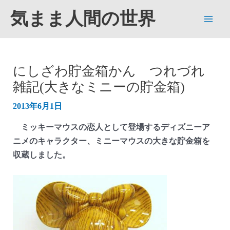
内
気まま人間の世界
容
Main
を
ス
Men
キ
にしざわ貯金箱かん つれづれ
ッ
雑記(大きなミニーの貯金箱)
プ
2013年6月1日
ミッキーマウスの恋人として登場するディズニーア
ニメのキャラクター、ミニーマウスの大きな貯金箱を
収蔵しました。