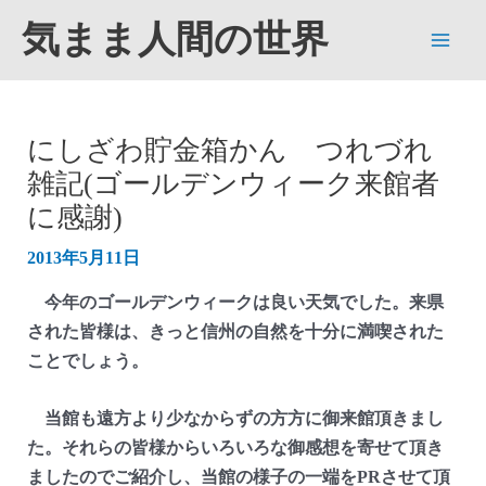
内
気まま人間の世界
容
Main
を
ス
Men
キ
にしざわ貯金箱かん つれづれ
ッ
雑記(ゴールデンウィーク来館者
プ
に感謝)
2013年5月11日
今年のゴールデンウィークは良い天気でした。来県
された皆様は、きっと信州の自然を十分に満喫された
ことでしょう。
当館も遠方より少なからずの方方に御来館頂きまし
た。それらの皆様からいろいろな御感想を寄せて頂き
ましたのでご紹介し、当館の様子の一端をPRさせて頂