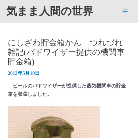
内
気まま人間の世界
容
Main
を
ス
Men
キ
にしざわ貯金箱かん つれづれ
ッ
雑記(バドワイザー提供の機関車
プ
貯金箱)
2013年5月10日
ビールのバドワイザーが提供した蒸気機関車の貯金
箱を収蔵しました。