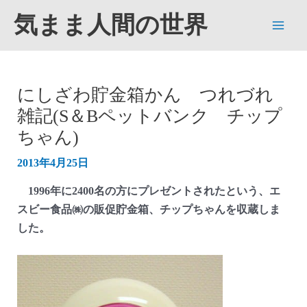
内
気まま人間の世界
容
Main
を
ス
Men
キ
にしざわ貯金箱かん つれづれ
ッ
雑記(S＆Bペットバンク チップ
プ
ちゃん)
2013年4月25日
1996年に2400名の方にプレゼントされたという、エ
スビー食品㈱の販促貯金箱、チップちゃんを収蔵しま
した。