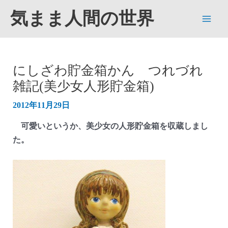
内
気まま人間の世界
容
Main
を
ス
Men
キ
にしざわ貯金箱かん つれづれ
ッ
雑記(美少女人形貯金箱)
プ
2012年11月29日
可愛いというか、美少女の人形貯金箱を収蔵しまし
た。