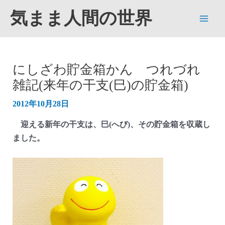
内
気まま人間の世界
容
Main
を
ス
Men
キ
にしざわ貯金箱かん つれづれ
ッ
雑記(来年の干支(巳)の貯金箱)
プ
2012年10月28日
迎える新年の干支は、巳(へび)、その貯金箱を収蔵し
ました。