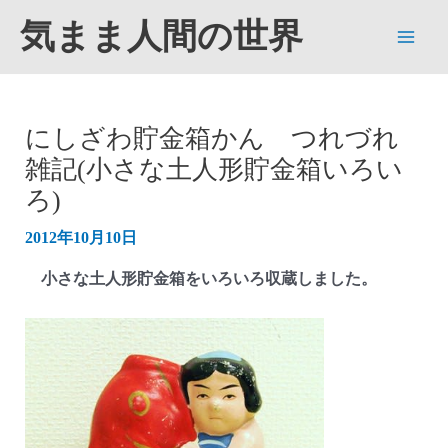
内
気まま人間の世界
容
Main
を
ス
Men
キ
にしざわ貯金箱かん つれづれ
ッ
雑記(小さな土人形貯金箱いろい
プ
ろ)
2012年10月10日
小さな土人形貯金箱をいろいろ収蔵しました。