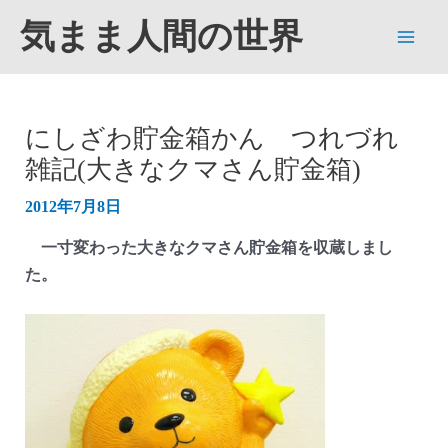
内
気まま人間の世界
容
Main
を
ス
Men
キ
にしざわ貯金箱かん つれづれ
ッ
雑記(大きなクマさん貯金箱)
プ
2012年7月8日
一寸変わった大きなクマさん貯金箱を収蔵しまし
た。