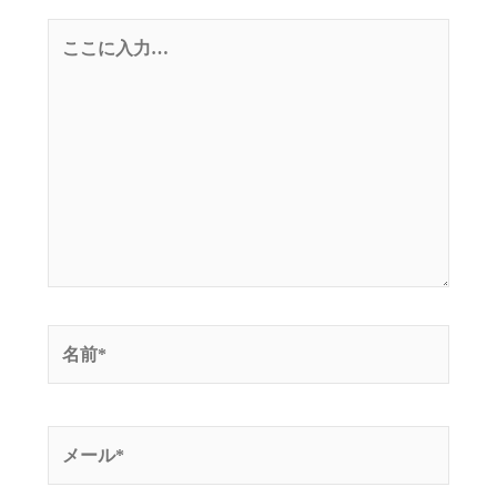
こ
こ
に
入
力…
名
前
*
メ
ー