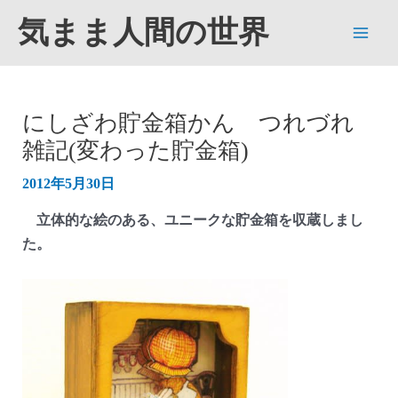
内
気まま人間の世界
容
Main
を
ス
Men
キ
にしざわ貯金箱かん つれづれ
ッ
雑記(変わった貯金箱)
プ
2012年5月30日
立体的な絵のある、ユニークな貯金箱を収蔵しまし
た。