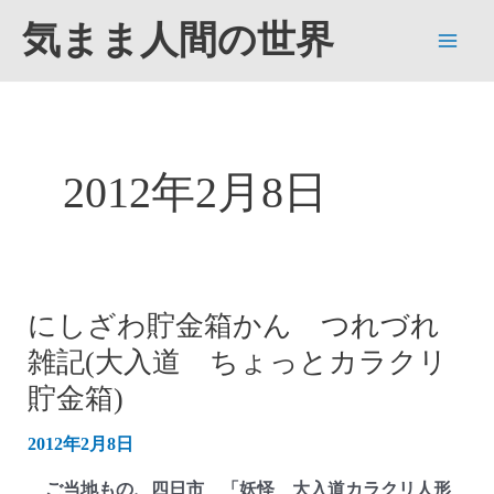
内
気まま人間の世界
容
Main
を
ス
Men
キ
ッ
2012年2月8日
プ
にしざわ貯金箱かん つれづれ
雑記(大入道 ちょっとカラクリ
貯金箱)
2012年2月8日
ご当地もの、四日市 「妖怪 大入道カラクリ人形