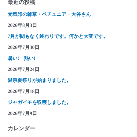
最近の投稿
ん
元気印の雑草・ペチュニア・大谷さん
つ
れ
2026年8月3日
づ
7月が間もなく終わりです。何かと大変です。
れ
2026年7月30日
雑
記
暑い! 熱い!
(大
2026年7月24日
入
温泉夏祭りが始まりました。
道
ち
2026年7月18日
ょ
ジャガイモを収穫しました。
っ
2026年7月9日
と
カ
カレンダー
ラ