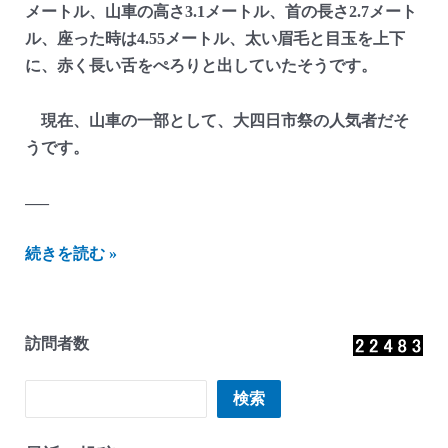
メートル、山車の高さ3.1メートル、首の長さ2.7メート
ル、座った時は4.55メートル、太い眉毛と目玉を上下
に、赤く長い舌をぺろりと出していたそうです。
現在、山車の一部として、大四日市祭の人気者だそ
うです。
—–
に
続きを読む »
し
ざ
わ
訪問者数
貯
金
検索
検索
箱
か