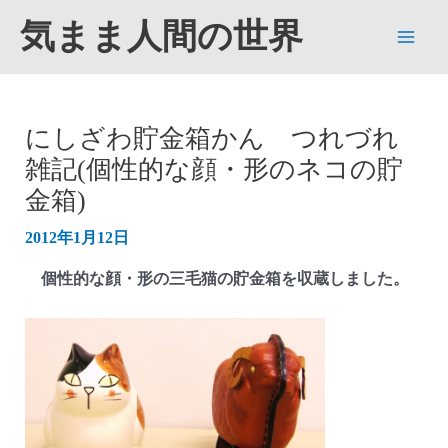
内
気まま人間の世界
容
Main
を
ス
Men
キ
にしざわ貯金箱かん つれづれ
ッ
雑記(個性的な顔・形のネコの貯
プ
金箱)
2012年1月12日
個性的な顔・形の三毛猫の貯金箱を収蔵しました。