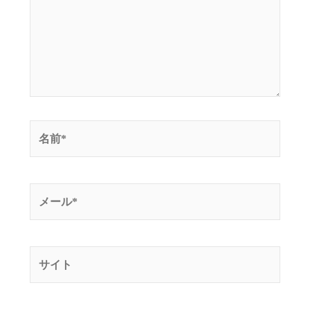
力…
名
前
*
メ
ー
ル
*
サ
イ
ト