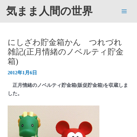
内
気まま人間の世界
容
Main
を
ス
Men
キ
にしざわ貯金箱かん つれづれ
ッ
雑記(正月情緒のノベルティ貯金
プ
箱)
2012年1月6日
正月情緒のノベルティ貯金箱(販促貯金箱)を収蔵しま
した。