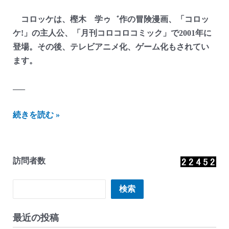
コロッケは、樫木 学ゥ゛作の冒険漫画、「コロッ
ケ!」の主人公、「月刊コロコロコミック」で2001年に
登場。その後、テレビアニメ化、ゲーム化もされてい
ます。
—–
に
続きを読む »
し
ざ
わ
訪問者数
貯
金
検索
検索
箱
か
最近の投稿
ん