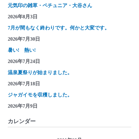
元気印の雑草・ペチュニア・大谷さん
つ
れ
2026年8月3日
づ
7月が間もなく終わりです。何かと大変です。
れ
2026年7月30日
雑
記
暑い! 熱い!
(モ
2026年7月24日
リ
温泉夏祭りが始まりました。
ゾ
ー
2026年7月18日
＆
ジャガイモを収穫しました。
キ
2026年7月9日
ッ
コ
カレンダー
ロ
貯