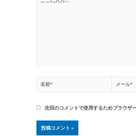
こ
に
入
力…
名
メ
前
ー
*
ル
*
次回のコメントで使用するためブラウザ