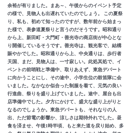
余裕が有りました。まあ～、午後からのイベント予定
の様で、見物人も出遅れていたのでしょう。 この夏祭
り、私も、初めて知ったのですが、数年前から始まっ
た様で、表参道夏祭りと言うのだそうです。昭和通り
から上、新田町・大門町・善光寺の商店街が中心とな
り開催しているそうです。善光寺は、観光客で、結構
賑やかでした。昭和通りから上、中央通りは、歩行者
天国、まだ、見物人は、一寸寂しい。此処其処で、イ
ベントの前哨戦と準備中、取りあえず、東急デパート
に向かうことにし、その途中、小学生位の鼓笛隊に会
いました。なかなか似合った制服を着て、元気の良い
行進曲、祭りを盛り上げていました。途中、屋台も出
店準備中でした。夕方にかけて、盛大な盛り上がりと
なるのでしょうか。東急デパートも、それなりの人
出、ただ節電の影響か、涼しさは期待外れでした。昼
食を済ませ、午後1時半頃、もと来た道を戻り始め、多