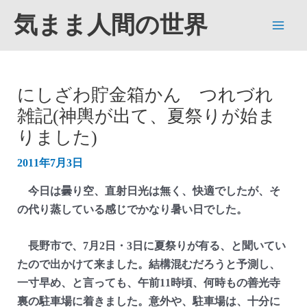
内
気まま人間の世界
容
Main
を
ス
Men
キ
にしざわ貯金箱かん つれづれ
ッ
雑記(神輿が出て、夏祭りが始ま
プ
りました)
2011年7月3日
今日は曇り空、直射日光は無く、快適でしたが、そ
の代り蒸している感じでかなり暑い日でした。
長野市で、7月2日・3日に夏祭りが有る、と聞いてい
たので出かけて来ました。結構混むだろうと予測し、
一寸早め、と言っても、午前11時頃、何時もの善光寺
裏の駐車場に着きました。意外や、駐車場は、十分に