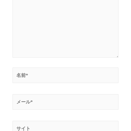
に
入
力…
名
前
*
メ
ー
ル
*
サ