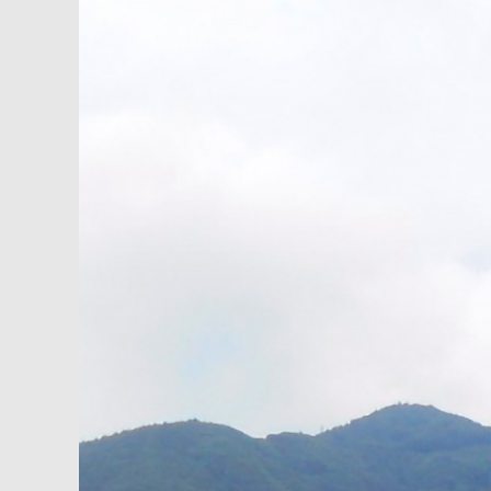
内
容
を
ス
キ
ッ
プ