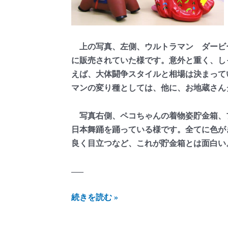
上の写真、左側、ウルトラマン ダービーバ
に販売されていた様です。意外と重く、し
えば、大体闘争スタイルと相場は決まって
マンの変り種としては、他に、お地蔵さん
写真右側、ペコちゃんの着物姿貯金箱、プ
日本舞踊を踊っている様です。全てに色が
良く目立つなど、これが貯金箱とは面白い
—–
に
続きを読む »
し
ざ