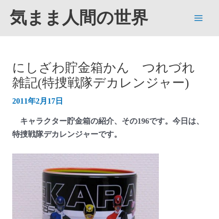
内
気まま人間の世界
容
Main
を
ス
Men
キ
にしざわ貯金箱かん つれづれ
ッ
雑記(特捜戦隊デカレンジャー)
プ
2011年2月17日
キャラクター貯金箱の紹介、その196です。今日は、
特捜戦隊デカレンジャーです。