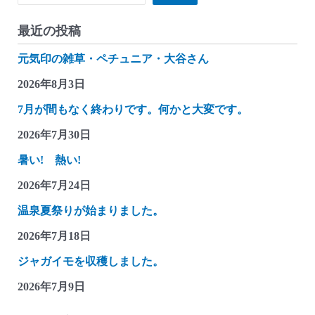
箱
か
最近の投稿
ん
元気印の雑草・ペチュニア・大谷さん
つ
れ
2026年8月3日
づ
7月が間もなく終わりです。何かと大変です。
れ
2026年7月30日
雑
記
暑い! 熱い!
(販
2026年7月24日
促
温泉夏祭りが始まりました。
貯
金
2026年7月18日
箱
ジャガイモを収穫しました。
い
2026年7月9日
ろ
い