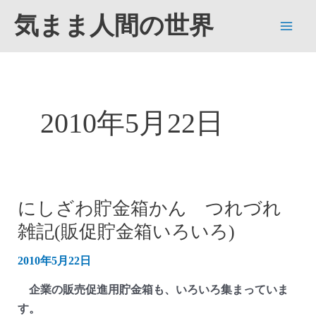
内
気まま人間の世界
容
Main
を
ス
Men
キ
ッ
2010年5月22日
プ
にしざわ貯金箱かん つれづれ
雑記(販促貯金箱いろいろ)
2010年5月22日
企業の販売促進用貯金箱も、いろいろ集まっていま
す。