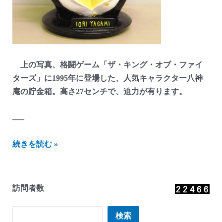
上の写真、格闘ゲーム「ザ・キング・オブ・ファイ
ターズ」に1995年に登場した、人気キャラクター八神
庵の貯金箱。高さ27センチで、迫力が有ります。
—–
に
続きを読む »
し
ざ
わ
訪問者数
貯
金
検索
検索