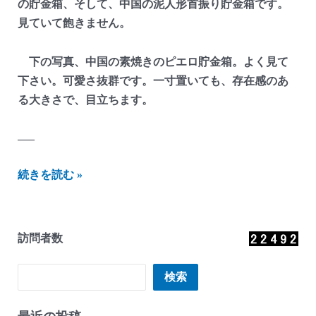
の貯金箱、そして、中国の泥人形首振り貯金箱です。
見ていて飽きません。
下の写真、中国の素焼きのピエロ貯金箱。よく見て
下さい。可愛さ抜群です。一寸置いても、存在感のあ
る大きさで、目立ちます。
—–
に
続きを読む »
し
ざ
わ
訪問者数
貯
金
検索
検索
箱
か