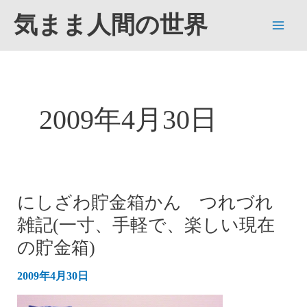
内
気まま人間の世界
容
Main
を
ス
Men
キ
ッ
2009年4月30日
プ
にしざわ貯金箱かん つれづれ
雑記(一寸、手軽で、楽しい現在
の貯金箱)
2009年4月30日