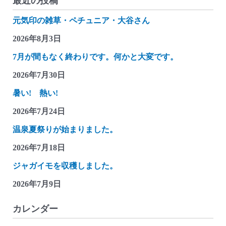
最近の投稿
ん
元気印の雑草・ペチュニア・大谷さん
つ
れ
2026年8月3日
づ
7月が間もなく終わりです。何かと大変です。
れ
2026年7月30日
雑
記
暑い! 熱い!
(一
2026年7月24日
寸、
温泉夏祭りが始まりました。
手
軽
2026年7月18日
で、
ジャガイモを収穫しました。
楽
2026年7月9日
し
い
カレンダー
現
在