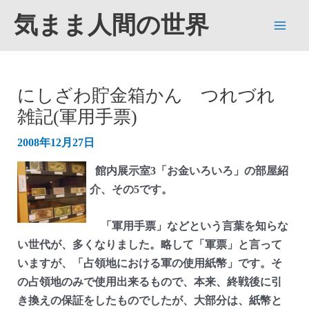
内
気まま人間の世界
容
Main
を
ス
Men
キ
にしざわ貯金箱かん つれづれ
ッ
雑記(軍用手票)
プ
2008年12月27日
館内展示室3「お金いろいろ」の部屋紹
介、その5です。
「軍用手票」などという言葉を知らな
い世代が、多くなりました。略して「軍票」と言って
いますが、「占領地における軍の使用紙幣」です。そ
の占領地のみで使用出来るもので、本来、終戦後に引
き換えの保証をしたものでしたが、大部分は、紙幣と