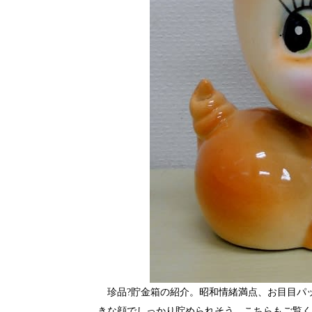
珍品?貯金箱の紹介。昭和情緒満点、お目目パ
きな顔でしっかり貯められそう。こちらもご覧く