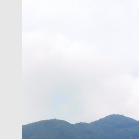
内
容
を
ス
キ
ッ
プ