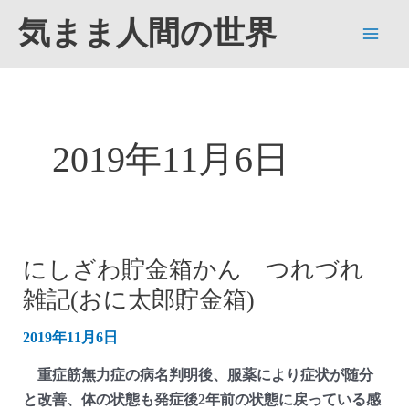
内
気まま人間の世界
容
Main
を
ス
Men
キ
ッ
2019年11月6日
プ
にしざわ貯金箱かん つれづれ
雑記(おに太郎貯金箱)
2019年11月6日
重症筋無力症の病名判明後、服薬により症状が随分
と改善、体の状態も発症後2年前の状態に戻っている感