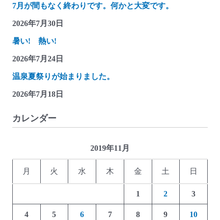
記
7月が間もなく終わりです。何かと大変です。
(お
2026年7月30日
に
暑い! 熱い!
太
郎
2026年7月24日
貯
温泉夏祭りが始まりました。
金
2026年7月18日
箱)
カレンダー
2019年11月
月
火
水
木
金
土
日
1
2
3
4
5
6
7
8
9
10