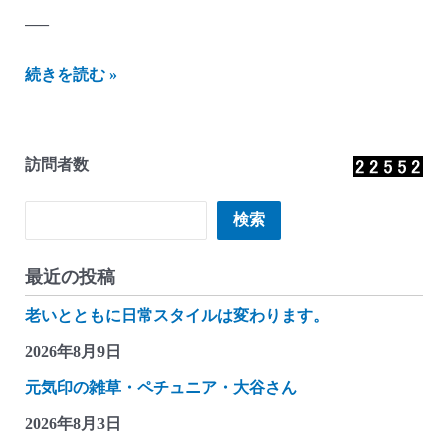
—–
に
続きを読む »
し
ざ
わ
訪問者数
貯
金
検索
検索
箱
か
最近の投稿
ん
老いとともに日常スタイルは変わります。
つ
れ
2026年8月9日
づ
元気印の雑草・ペチュニア・大谷さん
れ
2026年8月3日
雑