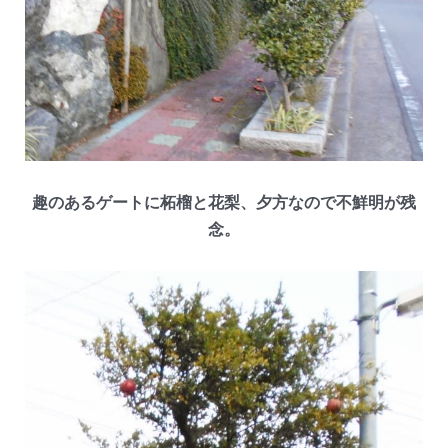
趣のあるゲートに柘榴と花梨、夕方なので不鮮明が残
念。