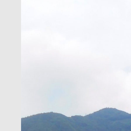
内
容
を
ス
キ
ッ
プ