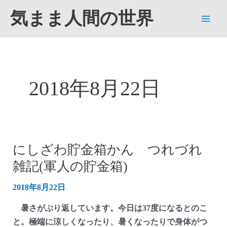
内
気まま人間の世界
容
Main
を
ス
Men
キ
ッ
2018年8月22日
プ
にしざわ貯金箱かん つれづれ
雑記(軍人の貯金箱)
2018年8月22日
暑さがぶり返しています。今日は37度になるとのこ
と。極端に涼しくなったり、暑くなったりで身体がつ