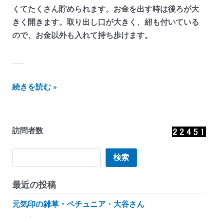
くてたくさん貯められます。お金を出す時は後ろが大
きく開きます。取り出し口が大きく、紐も付いている
ので、お金以外も入れて持ち歩けます。
—–
に
続きを読む »
し
ざ
わ
訪問者数
貯
金
検索
検索
箱
か
最近の投稿
ん
元気印の雑草・ペチュニア・大谷さん
つ
れ