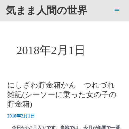
内
気まま人間の世界
容
Main
を
ス
Men
キ
ッ
2018年2月1日
プ
にしざわ貯金箱かん つれづれ
雑記(シーソーに乗った女の子の
貯金箱)
2018年2月1日
今日から2月入りです。当地では、今月が年間で一番