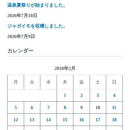
温泉夏祭りが始まりました。
ソ
ー
2026年7月18日
に
ジャガイモを収穫しました。
乗
2026年7月9日
っ
た
カレンダー
女
の
子
2018年2月
の
月
火
水
木
金
土
日
貯
金
1
2
3
4
箱)
5
6
7
8
9
10
11
12
13
14
15
16
17
18