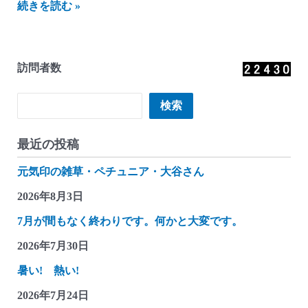
に
続きを読む »
し
ざ
わ
訪問者数
貯
金
検索
検索
箱
か
最近の投稿
ん
元気印の雑草・ペチュニア・大谷さん
つ
れ
2026年8月3日
づ
7月が間もなく終わりです。何かと大変です。
れ
2026年7月30日
雑
記
暑い! 熱い!
(シ
2026年7月24日
ー