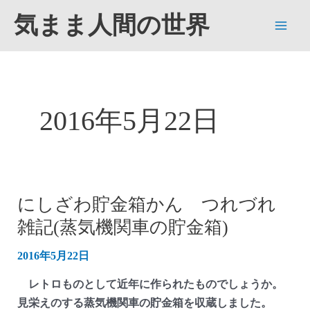
内
気まま人間の世界
容
Main
を
ス
Men
キ
ッ
2016年5月22日
プ
にしざわ貯金箱かん つれづれ
雑記(蒸気機関車の貯金箱)
2016年5月22日
レトロものとして近年に作られたものでしょうか。
見栄えのする蒸気機関車の貯金箱を収蔵しました。