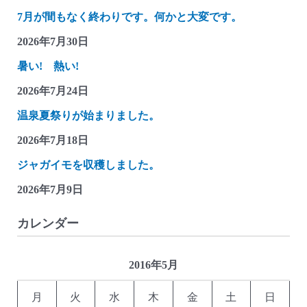
づ
7月が間もなく終わりです。何かと大変です。
れ
2026年7月30日
雑
記
暑い! 熱い!
(蒸
2026年7月24日
気
温泉夏祭りが始まりました。
機
関
2026年7月18日
車
ジャガイモを収穫しました。
の
2026年7月9日
貯
金
カレンダー
箱)
2016年5月
月
火
水
木
金
土
日