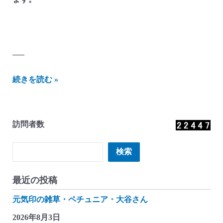
—–
に
続きを読む »
し
ざ
わ
訪問者数
貯
金
検索
検索
箱
か
最近の投稿
ん
元気印の雑草・ペチュニア・大谷さん
つ
れ
2026年8月3日