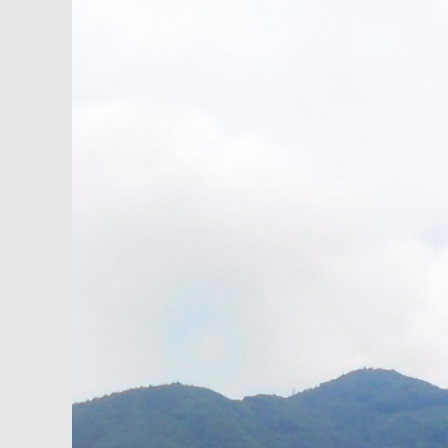
内
容
を
ス
キ
ッ
プ