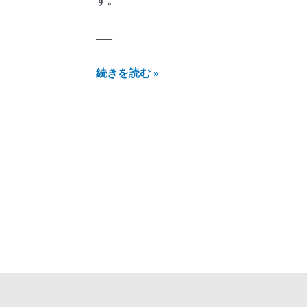
す。
—–
に
続きを読む »
し
ざ
わ
貯
金
箱
か
ん
つ
れ
づ
れ