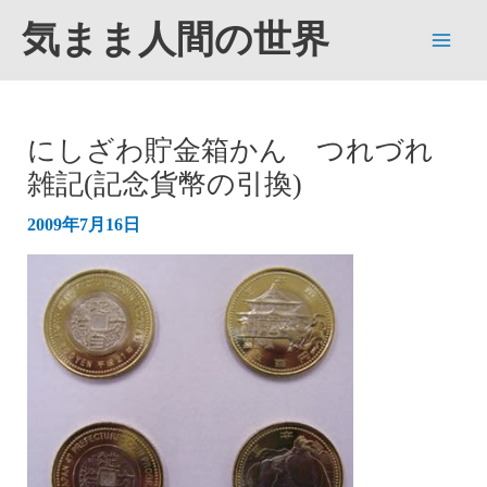
内
気まま人間の世界
容
Main
を
ス
Men
キ
にしざわ貯金箱かん つれづれ
ッ
雑記(記念貨幣の引換)
プ
2009年7月16日