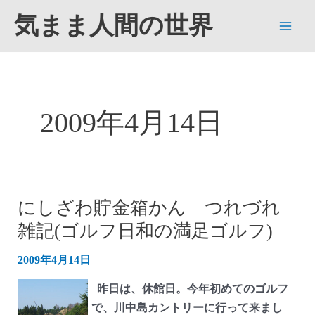
内
気まま人間の世界
容
Main
を
ス
Men
キ
ッ
2009年4月14日
プ
にしざわ貯金箱かん つれづれ
雑記(ゴルフ日和の満足ゴルフ)
2009年4月14日
昨日は、休館日。今年初めてのゴルフ
で、川中島カントリーに行って来まし