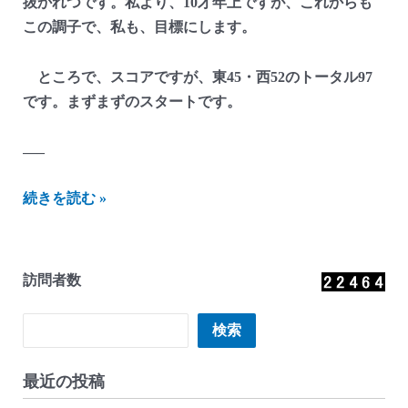
抜かれつです。私より、10才年上ですが、これからも
この調子で、私も、目標にします。
ところで、スコアですが、東45・西52のトータル97
です。まずまずのスタートです。
—–
に
続きを読む »
し
ざ
わ
訪問者数
貯
金
検索
検索
箱
か
最近の投稿
ん