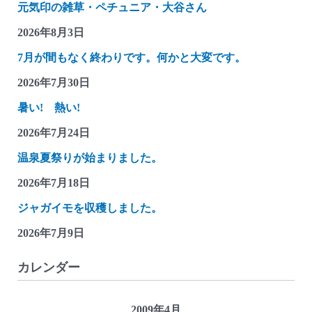
元気印の雑草・ペチュニア・大谷さん
つ
れ
2026年8月3日
づ
7月が間もなく終わりです。何かと大変です。
れ
2026年7月30日
雑
記
暑い! 熱い!
(ゴ
2026年7月24日
ル
温泉夏祭りが始まりました。
フ
日
2026年7月18日
和
ジャガイモを収穫しました。
の
2026年7月9日
満
足
カレンダー
ゴ
ル
フ)
2009年4月