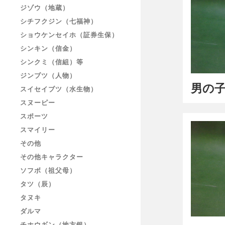
ジゾウ（地蔵）
シチフクジン（七福神）
ショウケンセイホ（証券生保）
シンキン（信金）
シンクミ（信組）等
ジンブツ（人物）
男の子
スイセイブツ（水生物）
スヌーピー
スポーツ
スマイリー
その他
その他キャラクター
ソフボ（祖父母）
タツ（辰）
タヌキ
ダルマ
チホウギン（地方銀）