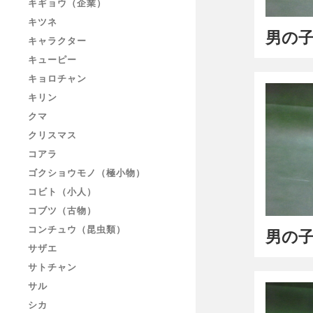
キギョウ（企業）
キツネ
男の子
キャラクター
キューピー
キョロチャン
キリン
クマ
クリスマス
コアラ
ゴクショウモノ（極小物）
コビト（小人）
コブツ（古物）
コンチュウ（昆虫類）
男の子
サザエ
サトチャン
サル
シカ