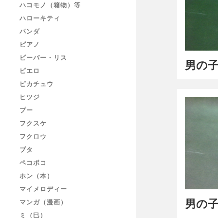
ハコモノ（箱物）等
ハローキティ
パンダ
ピアノ
ビーバー・リス
男の子
ピエロ
ピカチュウ
ヒツジ
プー
フクスケ
フクロウ
ブタ
ペコポコ
ホン（本）
マイメロディー
男の子
マンガ（漫画）
ミ（巳）