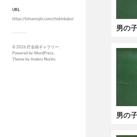
URL
https://kimamajin.com/chokinbako/
男の子
© 2026
貯金箱ギャラリー
.
Powered by
WordPress
.
Theme by
Anders Norén
.
男の子