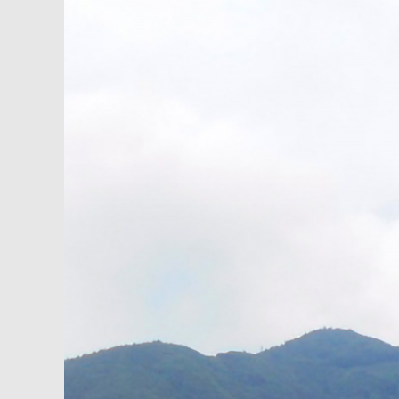
内
容
を
ス
キ
ッ
プ