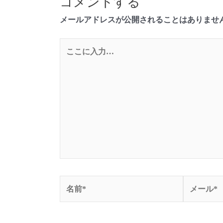
コメントする
メールアドレスが公開されることはありませ
こ
こ
に
入
力…
名
メ
前
ー
*
ル
*