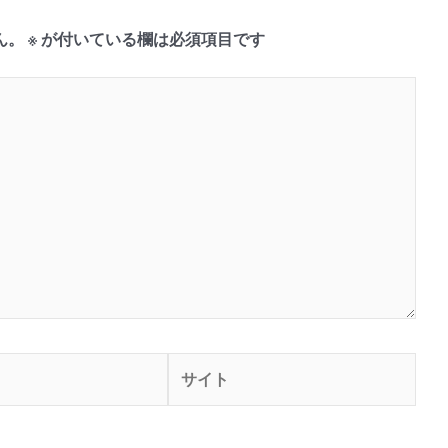
ん。
※
が付いている欄は必須項目です
サ
イ
ト