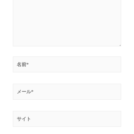
入
力…
名
前
*
メ
ー
ル
*
サ
イ
ト