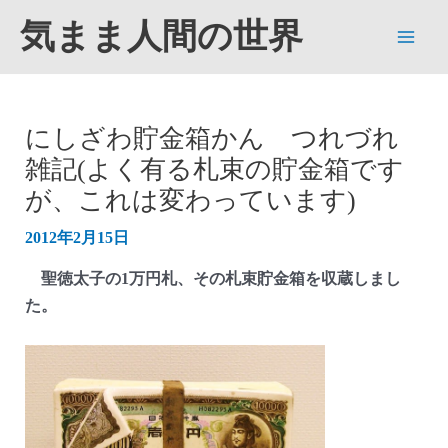
内
気まま人間の世界
容
Main
を
ス
Men
キ
にしざわ貯金箱かん つれづれ
ッ
雑記(よく有る札束の貯金箱です
プ
が、これは変わっています)
2012年2月15日
聖徳太子の1万円札、その札束貯金箱を収蔵しまし
た。