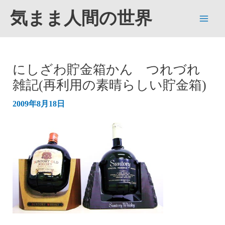
内
気まま人間の世界
容
Main
を
ス
Men
キ
にしざわ貯金箱かん つれづれ
ッ
雑記(再利用の素晴らしい貯金箱)
プ
2009年8月18日