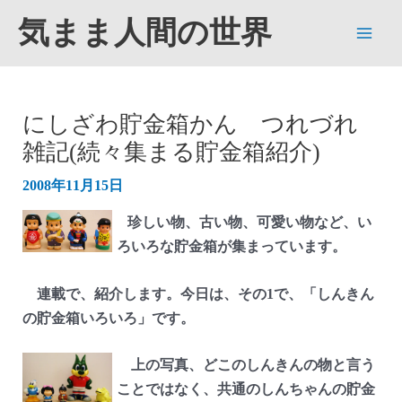
内
気まま人間の世界
容
Main
を
ス
Men
キ
にしざわ貯金箱かん つれづれ
ッ
雑記(続々集まる貯金箱紹介)
プ
2008年11月15日
珍しい物、古い物、可愛い物など、い
ろいろな貯金箱が集まっています。
連載で、紹介します。今日は、その1で、「しんきん
の貯金箱いろいろ」です。
上の写真、どこのしんきんの物と言う
ことではなく、共通のしんちゃんの貯金