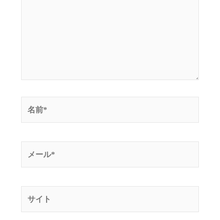
入
力…
名
前
*
メ
ー
ル
*
サ
イ
ト