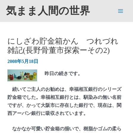
内
気まま人間の世界
容
Main
を
ス
Men
キ
にしざわ貯金箱かん つれづれ
ッ
雑記(長野骨董市探索ーその2)
プ
2008年5月18日
昨日の続きです。
続いてご主人のお勧めは、幸福相互銀行のシリーズ
貯金箱でした。幸福相互銀行とは、馴染みの無い名前
ですが、かって大阪市に存在した銀行で、現在は、関
西アーバン銀行に吸収されています。
なかなか可愛い貯金箱の揃いで、樹脂かゴムの柔ら