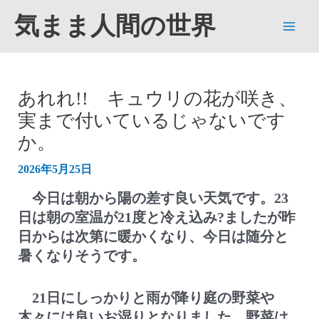
内
気まま人間の世界
容
Main
を
ス
Men
キ
あれれ!! キュウリの花が咲き、
ッ
実まで付いているじゃないです
プ
か。
2026年5月25日
今日は朝から陽の差す良い天気です。23
日は朝の室温が21度と冷え込み?ましたが昨
日からは次第に暖かくなり、今日は随分と
暑くなりそうです。
21日にしっかりと雨が降り庭の野菜や
木々には良いお湿りとなりました。野菜は