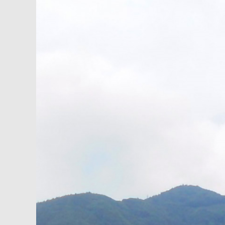
内
容
を
ス
キ
ッ
プ